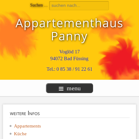
Suchen ...
Appartementhaus
Panny
Voglöd 17
94072 Bad Füssing
Tel.: 0 85 38 / 91 22 61
menu
weitere
Infos
Appartements
Küche