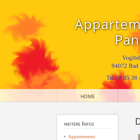
Appartem
Pan
Voglöd
94072 Bad 
Tel.: 0 85 38 
HOME
D
weitere
Infos
Appartements