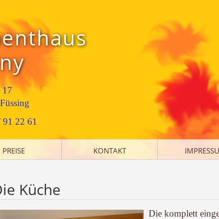
enthaus
ny
 17
Füssing
/ 91 22 61
PREISE
KONTAKT
IMPRESS
ie Küche
Die komplett einge