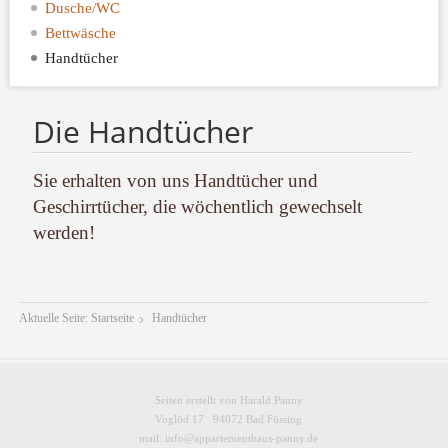
Dusche/WC
Bettwäsche
Handtücher
Die Handtücher
Sie erhalten von uns Handtücher und
Geschirrtücher, die wöchentlich gewechselt
werden!
Aktuelle Seite:
Startseite
Handtücher
Seiten erstellt von Harald Panny
Voglöd 17
94072 Bad Füssing
mail: info@appartementhaus-panny.de