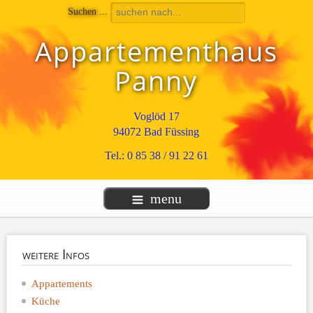
Suchen ...
Appartementhaus
Panny
Voglöd 17
94072 Bad Füssing
Tel.: 0 85 38 / 91 22 61
menu
weitere
Infos
Appartements
Küche